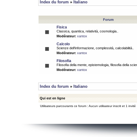
Index du forum
»
Italiano
Forum
Fisica
Classica, quantica, relatività, cosmologia..
Modérateur:
xantox
Calcolo
Scienze dell'informazione, complessità, calcolabilità..
Modérateur:
xantox
Filosofia
Filosofia della mente, epistemologia, filosofia della scie
Modérateur:
xantox
Index du forum
»
Italiano
Qui est en ligne
Utilisateurs parcourants ce forum : Aucun utilisateur inscrit et 1 invité