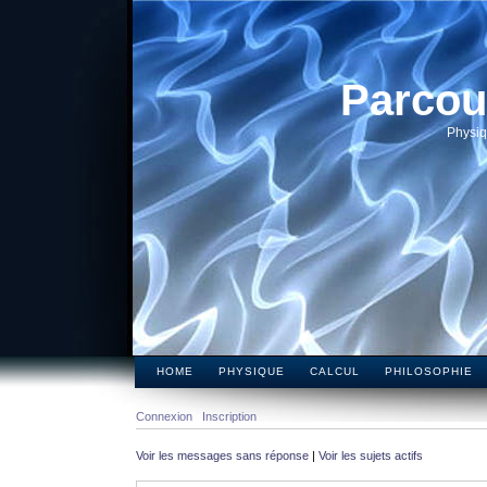
Parcou
Physiq
HOME
PHYSIQUE
CALCUL
PHILOSOPHIE
Connexion
Inscription
Voir les messages sans réponse
|
Voir les sujets actifs