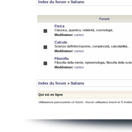
Index du forum
»
Italiano
Forum
Fisica
Classica, quantica, relatività, cosmologia..
Modérateur:
xantox
Calcolo
Scienze dell'informazione, complessità, calcolabilità..
Modérateur:
xantox
Filosofia
Filosofia della mente, epistemologia, filosofia della scie
Modérateur:
xantox
Index du forum
»
Italiano
Qui est en ligne
Utilisateurs parcourants ce forum : Aucun utilisateur inscrit et 5 invité