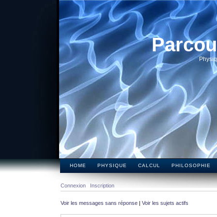
Parcou
Physiq
HOME
PHYSIQUE
CALCUL
PHILOSOPHIE
Connexion
Inscription
Voir les messages sans réponse
|
Voir les sujets actifs