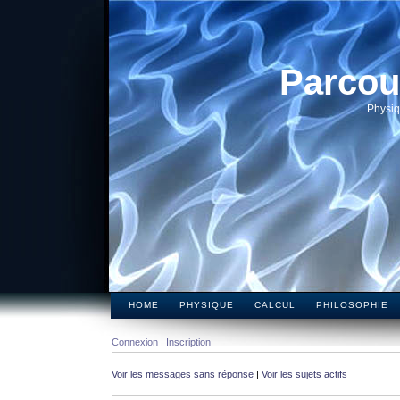
Parcou
Physiq
HOME
PHYSIQUE
CALCUL
PHILOSOPHIE
Connexion
Inscription
Voir les messages sans réponse
|
Voir les sujets actifs