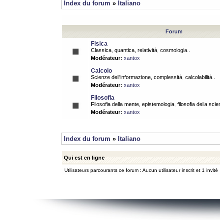
Index du forum
»
Italiano
Forum
Fisica
Classica, quantica, relatività, cosmologia..
Modérateur:
xantox
Calcolo
Scienze dell'informazione, complessità, calcolabilità..
Modérateur:
xantox
Filosofia
Filosofia della mente, epistemologia, filosofia della scie
Modérateur:
xantox
Index du forum
»
Italiano
Qui est en ligne
Utilisateurs parcourants ce forum : Aucun utilisateur inscrit et 1 invité