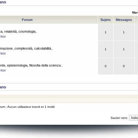
iano
Mar
Forum
Sujets
Messages
a, relatività, cosmologia..
1
1
ntox
rmazione, complessità, calcolabilità..
1
1
ntox
ente, epistemologia, filosofia della scienza..
0
0
ntox
iano
um : Aucun utilisateur inscrit et 1 invité
Sauter vers: