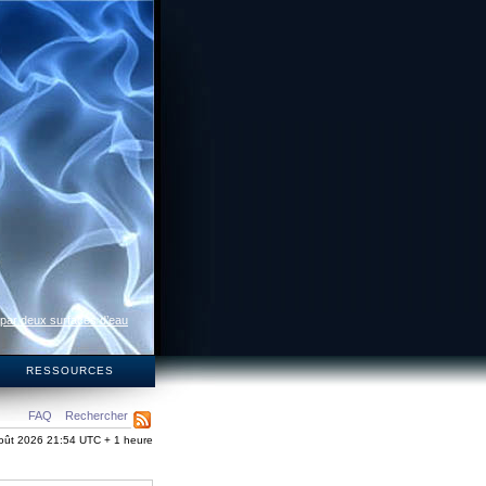
 par deux surfaces d’eau
S
RESSOURCES
FAQ
Rechercher
oût 2026 21:54 UTC + 1 heure