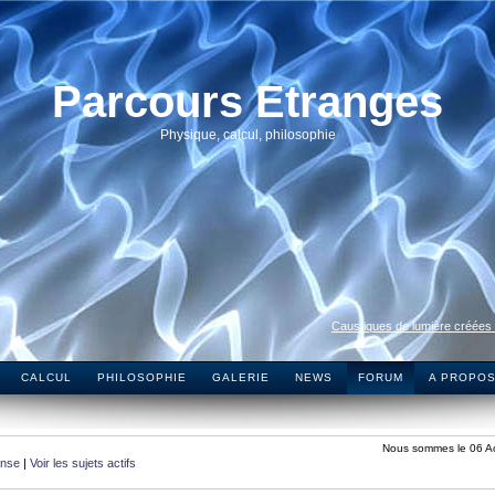
Parcours Etranges
Physique, calcul, philosophie
Caustiques de lumière créées
CALCUL
PHILOSOPHIE
GALERIE
NEWS
FORUM
A PROPO
Nous sommes le 06 A
onse
|
Voir les sujets actifs