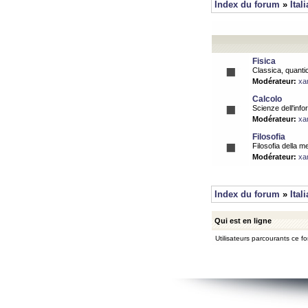
Index du forum
»
Ital
Fisica
Classica, quantic
Modérateur:
xa
Calcolo
Scienze dell'info
Modérateur:
xa
Filosofia
Filosofia della m
Modérateur:
xa
Index du forum
»
Ital
Qui est en ligne
Utilisateurs parcourants ce for