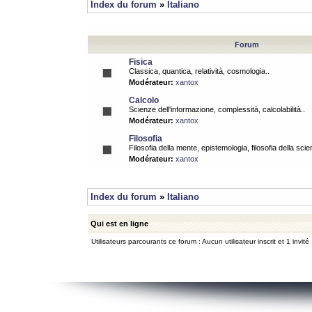
Index du forum
»
Italiano
Forum
Fisica
Classica, quantica, relatività, cosmologia..
Modérateur:
xantox
Calcolo
Scienze dell'informazione, complessità, calcolabilità..
Modérateur:
xantox
Filosofia
Filosofia della mente, epistemologia, filosofia della scie
Modérateur:
xantox
Index du forum
»
Italiano
Qui est en ligne
Utilisateurs parcourants ce forum : Aucun utilisateur inscrit et 1 invité