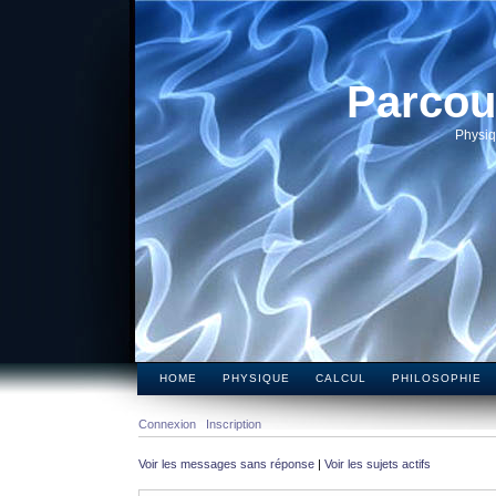
Parcou
Physiq
HOME
PHYSIQUE
CALCUL
PHILOSOPHIE
Connexion
Inscription
Voir les messages sans réponse
|
Voir les sujets actifs