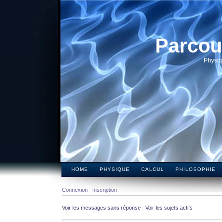
Parcou
Physiq
HOME
PHYSIQUE
CALCUL
PHILOSOPHIE
Connexion
Inscription
Voir les messages sans réponse
|
Voir les sujets actifs