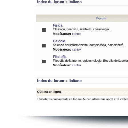
Index du forum
»
Italiano
Forum
Fisica
Classica, quantica, relatività, cosmologia..
Modérateur:
xantox
Calcolo
Scienze dell'informazione, complessità, calcolabilità..
Modérateur:
xantox
Filosofia
Filosofia della mente, epistemologia, filosofia della scie
Modérateur:
xantox
Index du forum
»
Italiano
Qui est en ligne
Utilisateurs parcourants ce forum : Aucun utilisateur inscrit et 3 invité