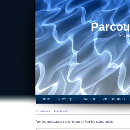
Parcou
Physiq
HOME
PHYSIQUE
CALCUL
PHILOSOPHIE
Connexion
Inscription
Voir les messages sans réponse
|
Voir les sujets actifs