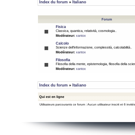
Index du forum
»
Italiano
Forum
Fisica
Classica, quantica, relatività, cosmologia..
Modérateur:
xantox
Calcolo
Scienze dell'informazione, complessità, calcolabilità..
Modérateur:
xantox
Filosofia
Filosofia della mente, epistemologia, filosofia della scie
Modérateur:
xantox
Index du forum
»
Italiano
Qui est en ligne
Utilisateurs parcourants ce forum : Aucun utilisateur inscrit et 6 invité