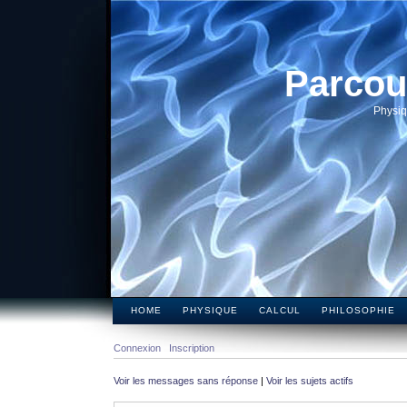
Parcou
Physiq
HOME
PHYSIQUE
CALCUL
PHILOSOPHIE
Connexion
Inscription
Voir les messages sans réponse
|
Voir les sujets actifs