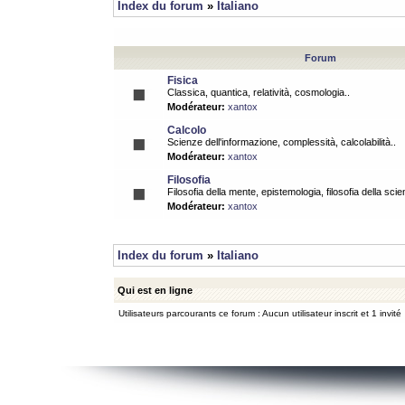
Index du forum
»
Italiano
Forum
Fisica
Classica, quantica, relatività, cosmologia..
Modérateur:
xantox
Calcolo
Scienze dell'informazione, complessità, calcolabilità..
Modérateur:
xantox
Filosofia
Filosofia della mente, epistemologia, filosofia della scie
Modérateur:
xantox
Index du forum
»
Italiano
Qui est en ligne
Utilisateurs parcourants ce forum : Aucun utilisateur inscrit et 1 invité