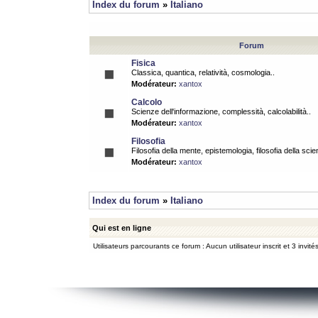
Index du forum
»
Italiano
Forum
Fisica
Classica, quantica, relatività, cosmologia..
Modérateur:
xantox
Calcolo
Scienze dell'informazione, complessità, calcolabilità..
Modérateur:
xantox
Filosofia
Filosofia della mente, epistemologia, filosofia della scie
Modérateur:
xantox
Index du forum
»
Italiano
Qui est en ligne
Utilisateurs parcourants ce forum : Aucun utilisateur inscrit et 3 invité