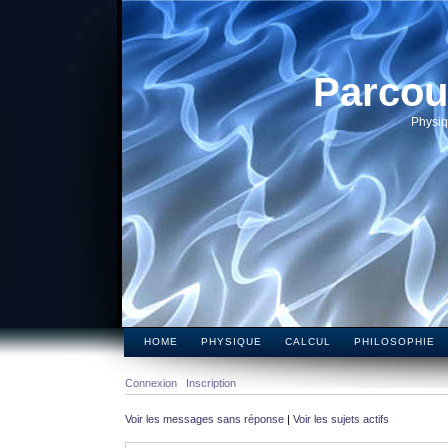
Parcou
Physiq
HOME
PHYSIQUE
CALCUL
PHILOSOPHIE
Connexion
Inscription
Voir les messages sans réponse
|
Voir les sujets actifs