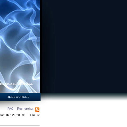
 par deux surfaces d’eau
S
RESSOURCES
FAQ
Rechercher
oût 2026 23:20 UTC + 1 heure