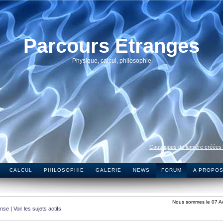
Parcours Etranges
Physique, calcul, philosophie
Caustiques de lumière créées
CALCUL
PHILOSOPHIE
GALERIE
NEWS
FORUM
A PROPO
Nous sommes le 07 A
onse
|
Voir les sujets actifs