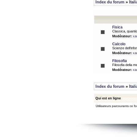
Index du forum
»
Ital
Fisica
Classica, quantic
Modérateur:
xa
Calcolo
Scienze dell'info
Modérateur:
xa
Filosofia
Filosofia della m
Modérateur:
xa
Index du forum
»
Ital
Qui est en ligne
Utilisateurs parcourants ce for