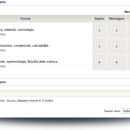
iano
Mar
Forum
Sujets
Messages
a, relatività, cosmologia..
1
1
ntox
rmazione, complessità, calcolabilità..
1
1
ntox
ente, epistemologia, filosofia della scienza..
0
0
ntox
iano
um : Aucun utilisateur inscrit et 3 invités
Sauter vers: