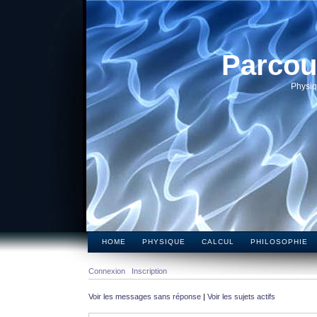
Parcou
Physiq
HOME
PHYSIQUE
CALCUL
PHILOSOPHIE
Connexion
Inscription
Voir les messages sans réponse
|
Voir les sujets actifs