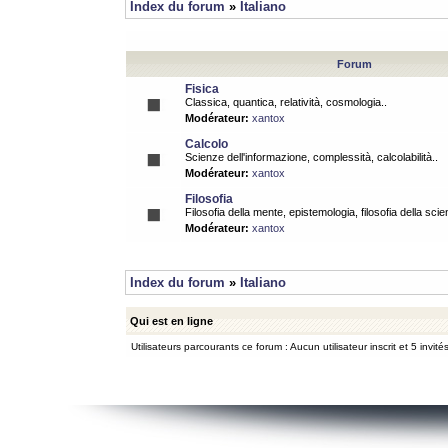
Index du forum
»
Italiano
Forum
Fisica
Classica, quantica, relatività, cosmologia..
Modérateur:
xantox
Calcolo
Scienze dell'informazione, complessità, calcolabilità..
Modérateur:
xantox
Filosofia
Filosofia della mente, epistemologia, filosofia della scie
Modérateur:
xantox
Index du forum
»
Italiano
Qui est en ligne
Utilisateurs parcourants ce forum : Aucun utilisateur inscrit et 5 invité