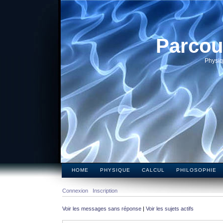
Parcou
Physiq
HOME
PHYSIQUE
CALCUL
PHILOSOPHIE
Connexion
Inscription
Voir les messages sans réponse
|
Voir les sujets actifs