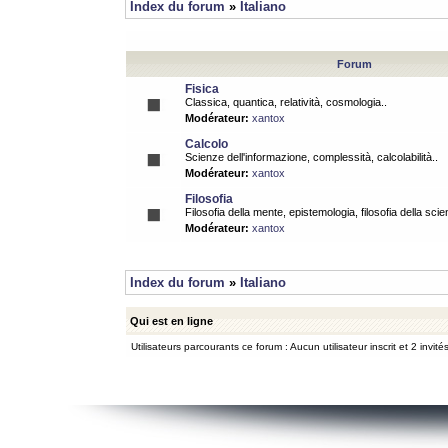
Index du forum
»
Italiano
Forum
Fisica
Classica, quantica, relatività, cosmologia..
Modérateur:
xantox
Calcolo
Scienze dell'informazione, complessità, calcolabilità..
Modérateur:
xantox
Filosofia
Filosofia della mente, epistemologia, filosofia della scie
Modérateur:
xantox
Index du forum
»
Italiano
Qui est en ligne
Utilisateurs parcourants ce forum : Aucun utilisateur inscrit et 2 invité