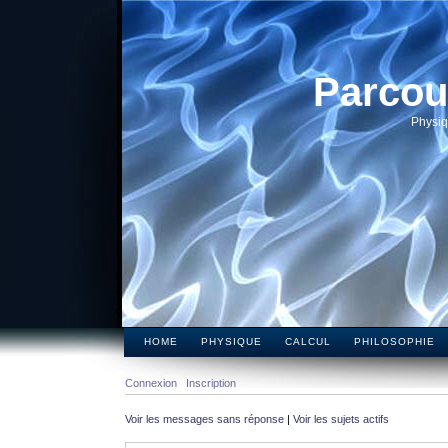
Parcou
Physiq
HOME
PHYSIQUE
CALCUL
PHILOSOPHIE
Connexion
Inscription
Voir les messages sans réponse
|
Voir les sujets actifs