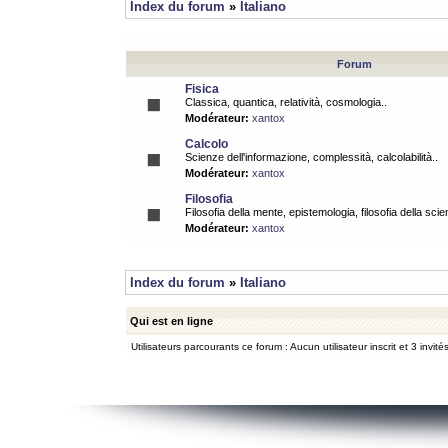
Index du forum
»
Italiano
Forum
Fisica
Classica, quantica, relatività, cosmologia..
Modérateur:
xantox
Calcolo
Scienze dell'informazione, complessità, calcolabilità..
Modérateur:
xantox
Filosofia
Filosofia della mente, epistemologia, filosofia della scie
Modérateur:
xantox
Index du forum
»
Italiano
Qui est en ligne
Utilisateurs parcourants ce forum : Aucun utilisateur inscrit et 3 invité