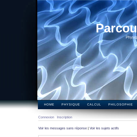
Parcou
Physiq
HOME
PHYSIQUE
CALCUL
PHILOSOPHIE
Connexion
Inscription
Voir les messages sans réponse
|
Voir les sujets actifs