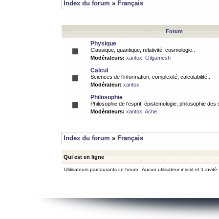
Index du forum
»
Français
Forum
Physique
Classique, quantique, relativité, cosmologie..
Modérateurs:
xantox
,
Gilgamesh
Calcul
Sciences de l'information, complexité, calculabilité..
Modérateur:
xantox
Philosophie
Philosophie de l'esprit, épistemologie, philosophie des
Modérateurs:
xantox
,
Ache
Index du forum
»
Français
Qui est en ligne
Utilisateurs parcourants ce forum : Aucun utilisateur inscrit et 1 invité