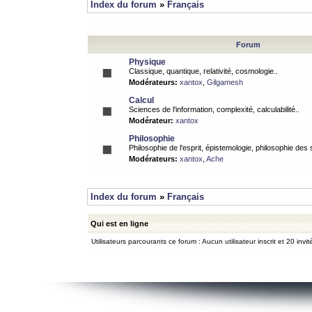
Index du forum
»
Français
Forum
Physique
Classique, quantique, relativité, cosmologie..
Modérateurs:
xantox
,
Gilgamesh
Calcul
Sciences de l'information, complexité, calculabilité..
Modérateur:
xantox
Philosophie
Philosophie de l'esprit, épistemologie, philosophie des
Modérateurs:
xantox
,
Ache
Index du forum
»
Français
Qui est en ligne
Utilisateurs parcourants ce forum : Aucun utilisateur inscrit et 20 invit