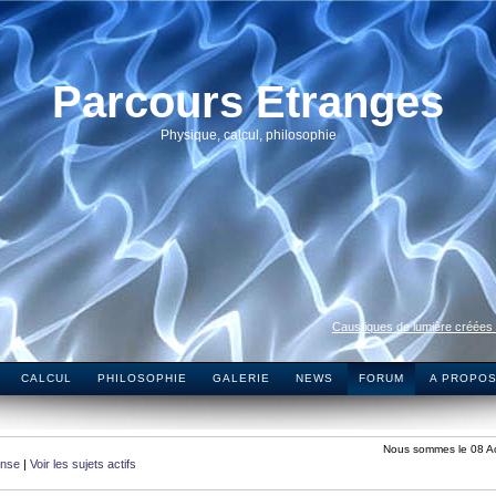
Parcours Etranges
Physique, calcul, philosophie
Caustiques de lumière créées
CALCUL
PHILOSOPHIE
GALERIE
NEWS
FORUM
A PROPO
Nous sommes le 08 A
onse
|
Voir les sujets actifs