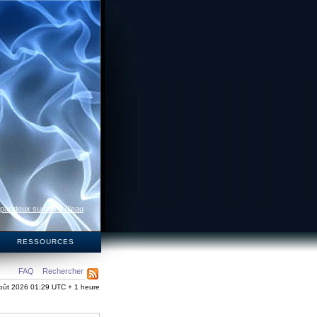
 par deux surfaces d’eau
S
RESSOURCES
FAQ
Rechercher
oût 2026 01:29 UTC + 1 heure