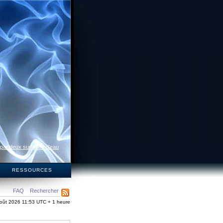
 par deux surfaces d’eau
S
RESSOURCES
FAQ
Rechercher
oût 2026 11:53 UTC + 1 heure