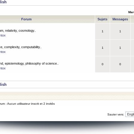
lish
Mar
Forum
Sujets
Messages
m, relativity, cosmology..
1
1
ntox
, complexity, computability..
1
1
ntox
nd, epistemology, philosophy of science..
0
0
ntox
lish
um : Aucun utilisateur inscrit et 2 invités
Sauter vers: