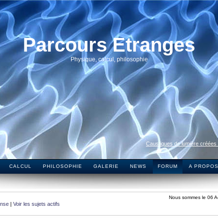
Parcours Etranges
Physique, calcul, philosophie
Caustiques de lumière créées
CALCUL
PHILOSOPHIE
GALERIE
NEWS
FORUM
A PROPO
Nous sommes le 06 A
onse
|
Voir les sujets actifs