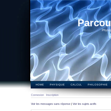
Parcou
Physiq
HOME
PHYSIQUE
CALCUL
PHILOSOPHIE
Connexion
Inscription
Voir les messages sans réponse
|
Voir les sujets actifs