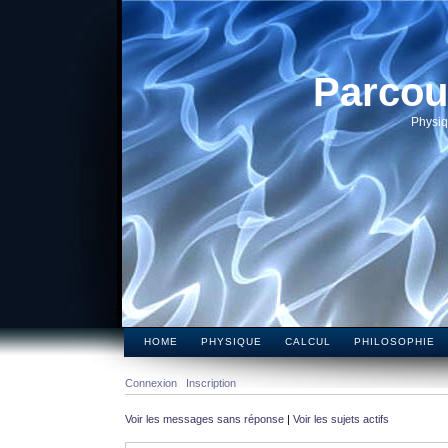
Parcou
Physiq
HOME
PHYSIQUE
CALCUL
PHILOSOPHIE
Connexion
Inscription
Voir les messages sans réponse
|
Voir les sujets actifs