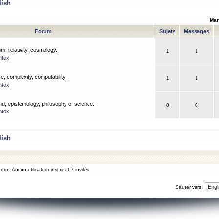
lish
Mar
Forum
Sujets
Messages
m, relativity, cosmology..
1
1
ntox
, complexity, computability..
1
1
ntox
nd, epistemology, philosophy of science..
0
0
ntox
lish
um : Aucun utilisateur inscrit et 7 invités
Sauter vers: