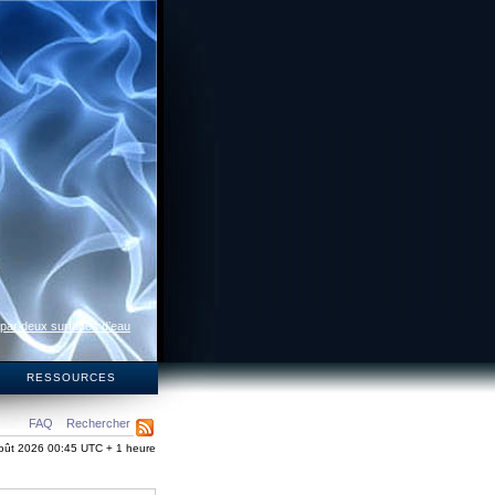
 par deux surfaces d’eau
S
RESSOURCES
FAQ
Rechercher
oût 2026 00:45 UTC + 1 heure