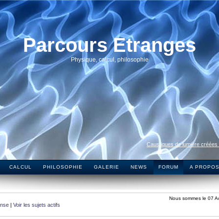
Parcours Etranges
Physique, calcul, philosophie
Caustiques de lumière créées
CALCUL
PHILOSOPHIE
GALERIE
NEWS
FORUM
A PROPO
Nous sommes le 07 A
onse
|
Voir les sujets actifs