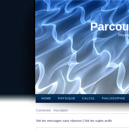
Parcou
Physiq
HOME
PHYSIQUE
CALCUL
PHILOSOPHIE
Connexion
Inscription
Voir les messages sans réponse
|
Voir les sujets actifs