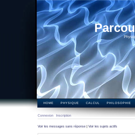
Parcou
Physiq
HOME
PHYSIQUE
CALCUL
PHILOSOPHIE
Connexion
Inscription
Voir les messages sans réponse
|
Voir les sujets actifs