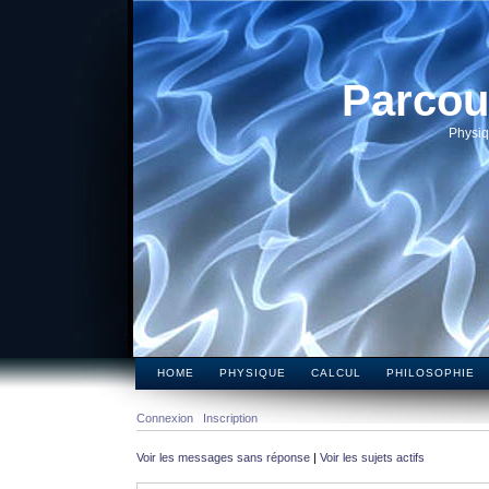
Parcou
Physiq
HOME
PHYSIQUE
CALCUL
PHILOSOPHIE
Connexion
Inscription
Voir les messages sans réponse
|
Voir les sujets actifs