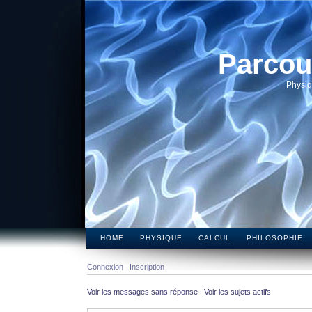
Parcou
Physiq
HOME
PHYSIQUE
CALCUL
PHILOSOPHIE
Connexion
Inscription
Voir les messages sans réponse
|
Voir les sujets actifs