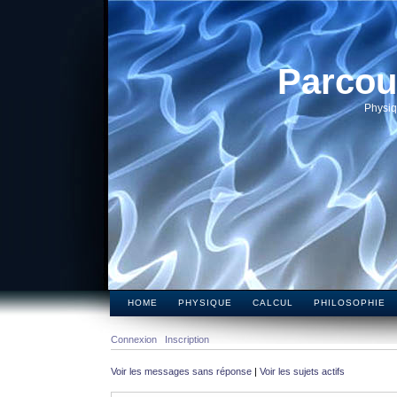
Parcou
Physiq
HOME
PHYSIQUE
CALCUL
PHILOSOPHIE
Connexion
Inscription
Voir les messages sans réponse
|
Voir les sujets actifs