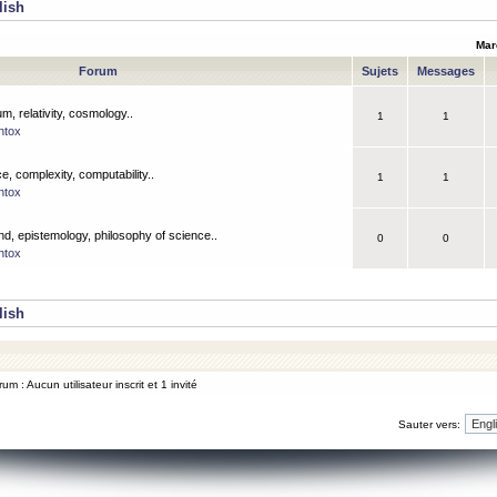
lish
Mar
Forum
Sujets
Messages
m, relativity, cosmology..
1
1
ntox
, complexity, computability..
1
1
ntox
nd, epistemology, philosophy of science..
0
0
ntox
lish
um : Aucun utilisateur inscrit et 1 invité
Sauter vers: