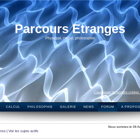
Parcours Etranges
Physique, calcul, philosophie
Caustiques de lumière créées
CALCUL
PHILOSOPHIE
GALERIE
NEWS
FORUM
A PROPO
Nous sommes le 08 A
onse
|
Voir les sujets actifs