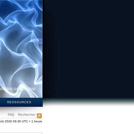
 par deux surfaces d’eau
S
RESSOURCES
FAQ
Rechercher
oût 2026 09:36 UTC + 1 heure