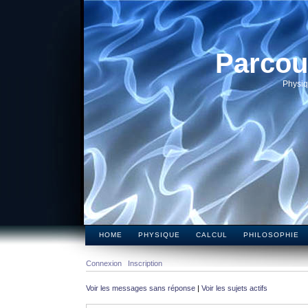
Parcou
Physiq
HOME
PHYSIQUE
CALCUL
PHILOSOPHIE
Connexion
Inscription
Voir les messages sans réponse
|
Voir les sujets actifs