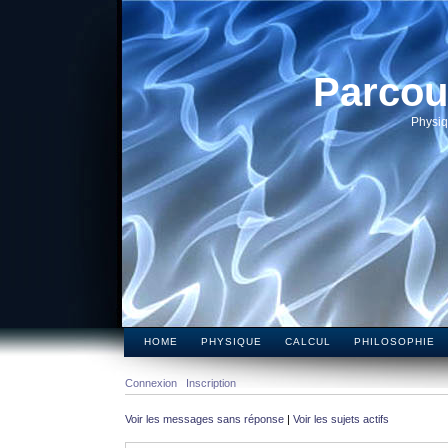
Parcou
Physiq
HOME
PHYSIQUE
CALCUL
PHILOSOPHIE
Connexion
Inscription
Voir les messages sans réponse
|
Voir les sujets actifs