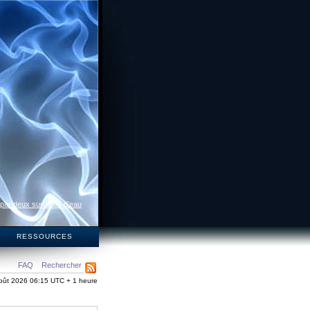
 par deux surfaces d’eau
S
RESSOURCES
FAQ
Rechercher
oût 2026 06:15 UTC + 1 heure