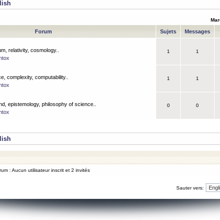
lish
Mar
Forum
Sujets
Messages
m, relativity, cosmology..
1
1
ntox
, complexity, computability..
1
1
ntox
nd, epistemology, philosophy of science..
0
0
ntox
lish
um : Aucun utilisateur inscrit et 2 invités
Sauter vers: