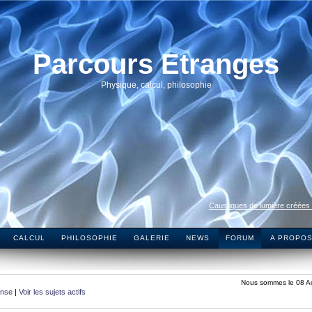
Parcours Etranges
Physique, calcul, philosophie
Caustiques de lumière créées
CALCUL
PHILOSOPHIE
GALERIE
NEWS
FORUM
A PROPO
Nous sommes le 08 A
onse
|
Voir les sujets actifs