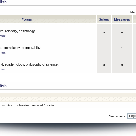
lish
Mar
Forum
Sujets
Messages
m, relativity, cosmology..
1
1
ntox
, complexity, computability..
1
1
ntox
nd, epistemology, philosophy of science..
0
0
ntox
lish
um : Aucun utilisateur inscrit et 1 invité
Sauter vers: