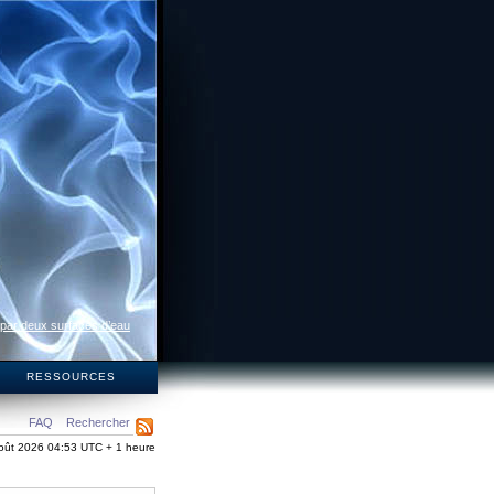
 par deux surfaces d’eau
S
RESSOURCES
FAQ
Rechercher
oût 2026 04:53 UTC + 1 heure