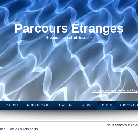
Parcours Etranges
Physique, calcul, philosophie
Caustiques de lumière créées
CALCUL
PHILOSOPHIE
GALERIE
NEWS
FORUM
A PROPO
Nous sommes le 06 A
onse
|
Voir les sujets actifs