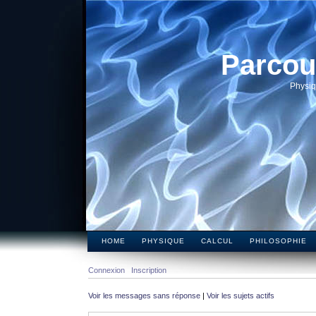
Parcou
Physiq
HOME
PHYSIQUE
CALCUL
PHILOSOPHIE
Connexion
Inscription
Voir les messages sans réponse
|
Voir les sujets actifs