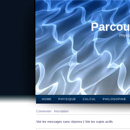
Parcou
Physiq
HOME
PHYSIQUE
CALCUL
PHILOSOPHIE
Connexion
Inscription
Voir les messages sans réponse
|
Voir les sujets actifs