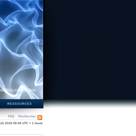
 par deux surfaces d’eau
S
RESSOURCES
FAQ
Rechercher
oût 2026 09:49 UTC + 1 heure