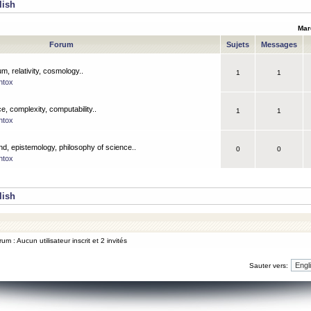
lish
Mar
Forum
Sujets
Messages
m, relativity, cosmology..
1
1
ntox
, complexity, computability..
1
1
ntox
nd, epistemology, philosophy of science..
0
0
ntox
lish
um : Aucun utilisateur inscrit et 2 invités
Sauter vers: