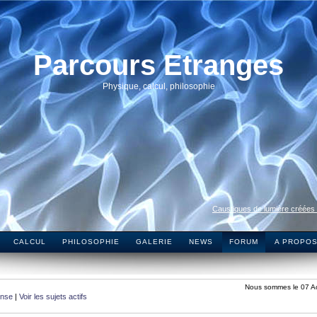
Parcours Etranges
Physique, calcul, philosophie
Caustiques de lumière créées
CALCUL
PHILOSOPHIE
GALERIE
NEWS
FORUM
A PROPO
Nous sommes le 07 A
onse
|
Voir les sujets actifs