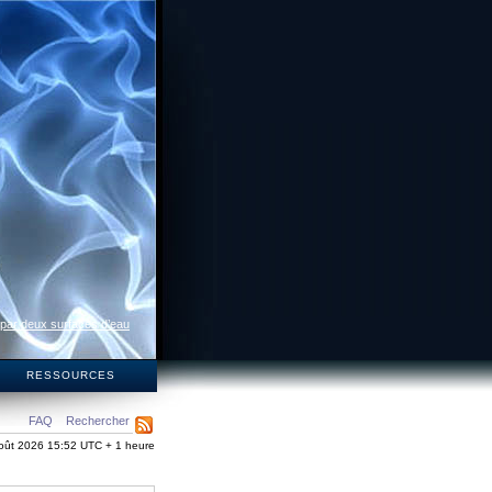
 par deux surfaces d’eau
S
RESSOURCES
FAQ
Rechercher
oût 2026 15:52 UTC + 1 heure