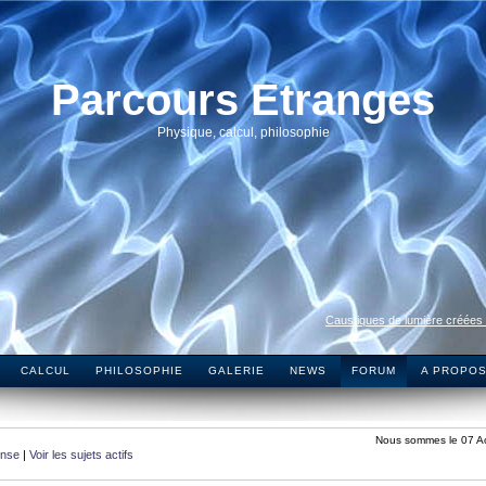
Parcours Etranges
Physique, calcul, philosophie
Caustiques de lumière créées
CALCUL
PHILOSOPHIE
GALERIE
NEWS
FORUM
A PROPO
Nous sommes le 07 A
onse
|
Voir les sujets actifs