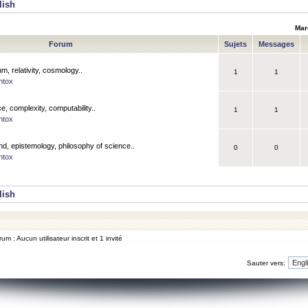
lish
Mar
Forum
Sujets
Messages
m, relativity, cosmology..
1
1
ntox
, complexity, computability..
1
1
ntox
nd, epistemology, philosophy of science..
0
0
ntox
lish
um : Aucun utilisateur inscrit et 1 invité
Sauter vers: