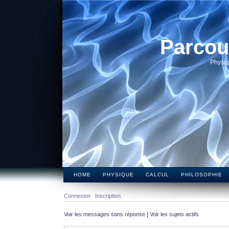
Parcou
Physiq
HOME
PHYSIQUE
CALCUL
PHILOSOPHIE
Connexion
Inscription
Voir les messages sans réponse
|
Voir les sujets actifs