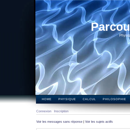
Parcou
Physiq
HOME
PHYSIQUE
CALCUL
PHILOSOPHIE
Connexion
Inscription
Voir les messages sans réponse
|
Voir les sujets actifs