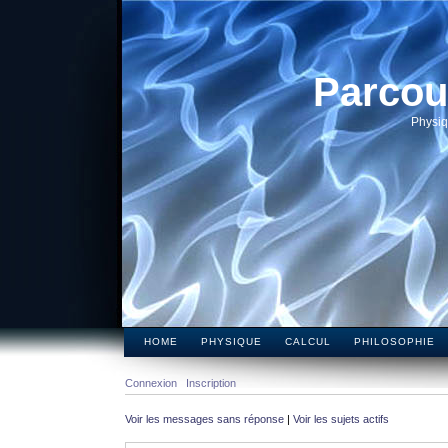
Parcou
Physiq
HOME
PHYSIQUE
CALCUL
PHILOSOPHIE
Connexion
Inscription
Voir les messages sans réponse
|
Voir les sujets actifs