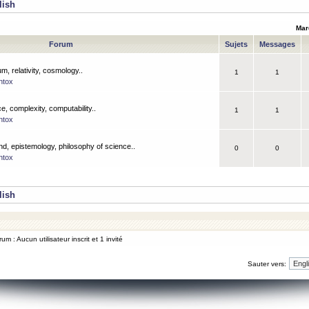
lish
Mar
Forum
Sujets
Messages
m, relativity, cosmology..
1
1
ntox
, complexity, computability..
1
1
ntox
nd, epistemology, philosophy of science..
0
0
ntox
lish
um : Aucun utilisateur inscrit et 1 invité
Sauter vers: