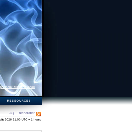
 par deux surfaces d’eau
S
RESSOURCES
FAQ
Rechercher
oût 2026 21:00 UTC + 1 heure