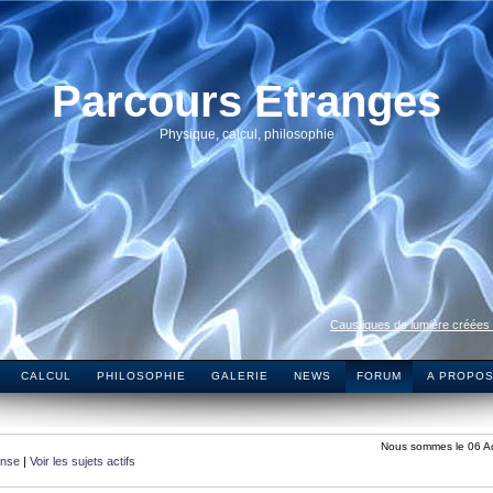
Parcours Etranges
Physique, calcul, philosophie
Caustiques de lumière créées
CALCUL
PHILOSOPHIE
GALERIE
NEWS
FORUM
A PROPO
Nous sommes le 06 A
onse
|
Voir les sujets actifs