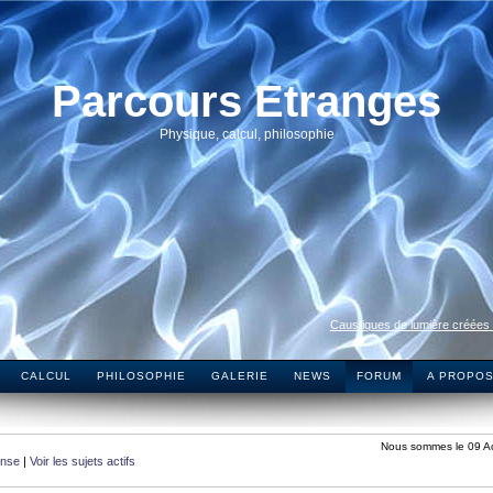
Parcours Etranges
Physique, calcul, philosophie
Caustiques de lumière créées
CALCUL
PHILOSOPHIE
GALERIE
NEWS
FORUM
A PROPO
Nous sommes le 09 A
onse
|
Voir les sujets actifs