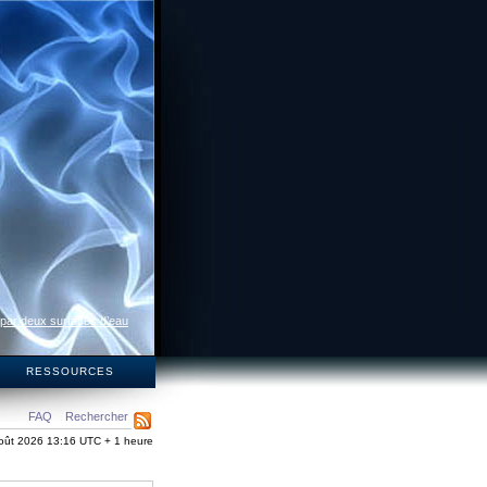
 par deux surfaces d’eau
S
RESSOURCES
FAQ
Rechercher
oût 2026 13:16 UTC + 1 heure