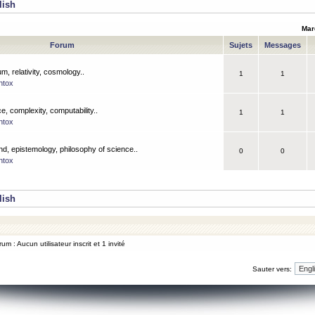
lish
Mar
Forum
Sujets
Messages
m, relativity, cosmology..
1
1
ntox
, complexity, computability..
1
1
ntox
nd, epistemology, philosophy of science..
0
0
ntox
lish
um : Aucun utilisateur inscrit et 1 invité
Sauter vers: