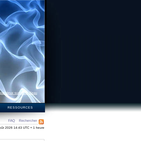
 par deux surfaces d’eau
S
RESSOURCES
FAQ
Rechercher
oût 2026 14:43 UTC + 1 heure