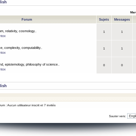
lish
Mar
Forum
Sujets
Messages
m, relativity, cosmology..
1
1
ntox
, complexity, computability..
1
1
ntox
nd, epistemology, philosophy of science..
0
0
ntox
lish
um : Aucun utilisateur inscrit et 7 invités
Sauter vers: