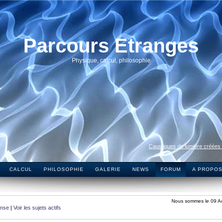
Parcours Etranges
Physique, calcul, philosophie
Caustiques de lumière créées
CALCUL
PHILOSOPHIE
GALERIE
NEWS
FORUM
A PROPO
Nous sommes le 09 A
onse
|
Voir les sujets actifs