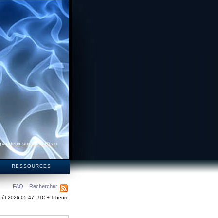
 par deux surfaces d’eau
S
RESSOURCES
FAQ
Rechercher
oût 2026 05:47 UTC + 1 heure