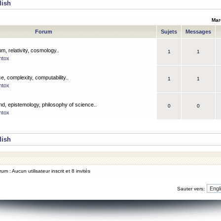
lish
Mar
Forum
Sujets
Messages
m, relativity, cosmology..
1
1
ntox
, complexity, computability..
1
1
ntox
nd, epistemology, philosophy of science..
0
0
ntox
lish
um : Aucun utilisateur inscrit et 8 invités
Sauter vers: