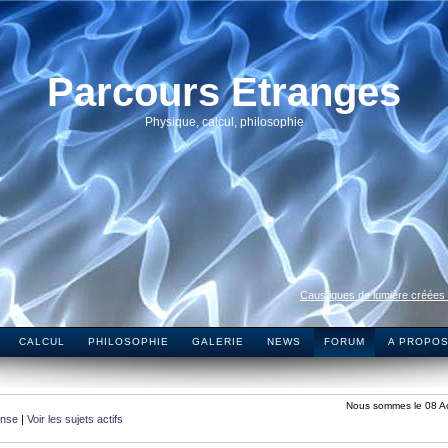
Parcours Etranges
Physique, calcul, philosophie
Caustiques de lumière créées
CALCUL
PHILOSOPHIE
GALERIE
NEWS
FORUM
A PROPO
Nous sommes le 08 A
onse
|
Voir les sujets actifs