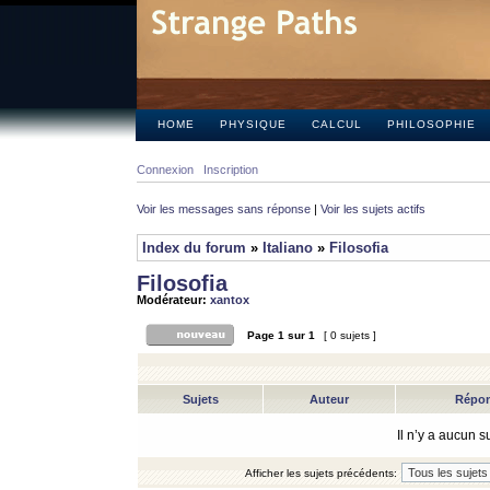
HOME
PHYSIQUE
CALCUL
PHILOSOPHIE
Connexion
Inscription
Voir les messages sans réponse
|
Voir les sujets actifs
Index du forum
»
Italiano
»
Filosofia
Filosofia
Modérateur:
xantox
Page
1
sur
1
[ 0 sujets ]
Sujets
Auteur
Répo
Il n’y a aucun 
Afficher les sujets précédents: