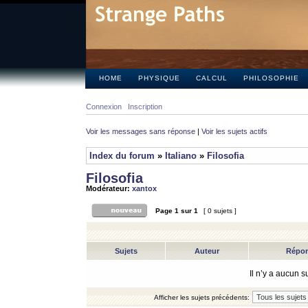
HOME
PHYSIQUE
CALCUL
PHILOSOPHIE
Connexion
Inscription
Voir les messages sans réponse
|
Voir les sujets actifs
Index du forum
»
Italiano
»
Filosofia
Filosofia
Modérateur:
xantox
Page
1
sur
1
[ 0 sujets ]
Sujets
Auteur
Répo
Il n’y a aucun 
Afficher les sujets précédents: