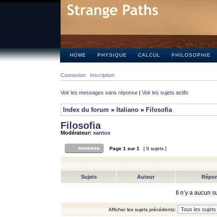
HOME
PHYSIQUE
CALCUL
PHILOSOPHIE
Connexion
Inscription
Voir les messages sans réponse
|
Voir les sujets actifs
Index du forum
»
Italiano
»
Filosofia
Filosofia
Modérateur:
xantox
Page
1
sur
1
[ 0 sujets ]
Sujets
Auteur
Répo
Il n’y a aucun 
Afficher les sujets précédents: