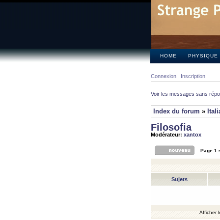
HOME
PHYSIQUE
Connexion
Inscription
Voir les messages sans rép
Index du forum
»
Ital
Filosofia
Modérateur:
xantox
Page
1
Sujets
Afficher 