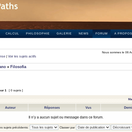
CALCUL
PHILOSOPHIE
GALERIE
NEWS
FORUM
A PROPO
Nous sommes le 06 A
onse
|
Voir les sujets actifs
iano
»
Filosofia
sur
1
[ 0 sujets ]
Ma
Auteur
Réponses
Vus
Dern
Il n’y a aucun sujet ou message dans ce forum.
les sujets précédents:
Classer par