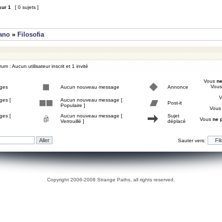
sur
1
[ 0 sujets ]
iano
»
Filosofia
um : Aucun utilisateur inscrit et 1 invité
Vous
ne
Vou
ges
Aucun nouveau message
Annonce
ges [
Aucun nouveau message [
Post-it
Populaire ]
Vou
ges [
Aucun nouveau message [
Sujet
Vous
ne 
Verrouillé ]
déplacé
Sauter vers:
Copyright 2006-2008 Strange Paths, all rights reserved.