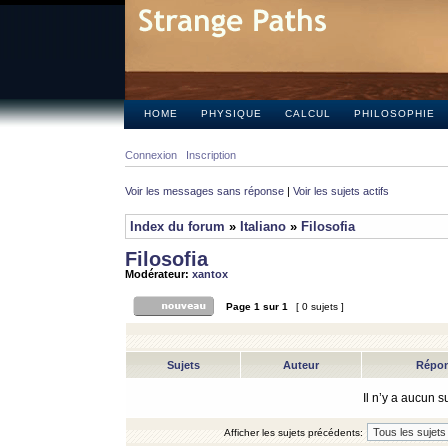
HOME
PHYSIQUE
CALCUL
PHILOSOPHIE
Connexion
Inscription
Voir les messages sans réponse
|
Voir les sujets actifs
Index du forum
»
Italiano
»
Filosofia
Filosofia
Modérateur:
xantox
Page
1
sur
1
[ 0 sujets ]
Sujets
Auteur
Répo
Il n’y a aucun 
Afficher les sujets précédents: