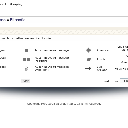
sur
1
[ 0 sujets ]
iano
»
Filosofia
um : Aucun utilisateur inscrit et 1 invité
Vous
ne
Vou
ges
Aucun nouveau message
Annonce
ges [
Aucun nouveau message [
Post-it
Populaire ]
Vou
ges [
Aucun nouveau message [
Sujet
Vous
ne 
Verrouillé ]
déplacé
Sauter vers:
Copyright 2006-2008 Strange Paths, all rights reserved.