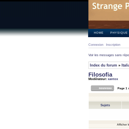
HOME
PHYSIQUE
Connexion
Inscription
Voir les messages sans rép
Index du forum
»
Ital
Filosofia
Modérateur:
xantox
Page
1
Sujets
Afficher 