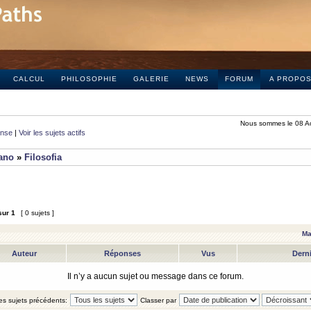
CALCUL
PHILOSOPHIE
GALERIE
NEWS
FORUM
A PROPO
Nous sommes le 08 A
onse
|
Voir les sujets actifs
iano
»
Filosofia
sur
1
[ 0 sujets ]
Ma
Auteur
Réponses
Vus
Dern
Il n’y a aucun sujet ou message dans ce forum.
les sujets précédents:
Classer par