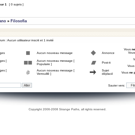
sur
1
[ 0 sujets ]
iano
»
Filosofia
um : Aucun utilisateur inscrit et 1 invité
Vous
ne
Vou
ges
Aucun nouveau message
Annonce
ges [
Aucun nouveau message [
Post-it
Populaire ]
Vou
ges [
Aucun nouveau message [
Sujet
Vous
ne 
Verrouillé ]
déplacé
Sauter vers:
Copyright 2006-2008 Strange Paths, all rights reserved.