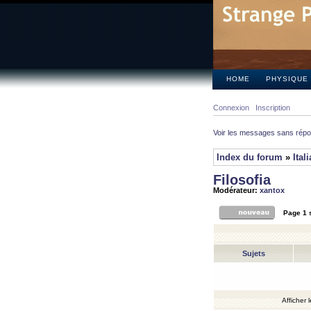
HOME
PHYSIQUE
Connexion
Inscription
Voir les messages sans rép
Index du forum
»
Ital
Filosofia
Modérateur:
xantox
Page
1
Sujets
Afficher 