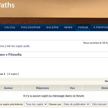
CALCUL
PHILOSOPHIE
GALERIE
NEWS
FORUM
A PROPO
Nous sommes le 06 A
onse
|
Voir les sujets actifs
iano
»
Filosofia
sur
1
[ 0 sujets ]
Ma
Auteur
Réponses
Vus
Dern
Il n’y a aucun sujet ou message dans ce forum.
les sujets précédents:
Classer par