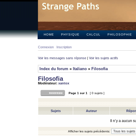
HOME
PHYSIQUE
CALCUL
PHILOSOPHIE
Connexion
Inscription
Voir les messages sans réponse
|
Voir les sujets actifs
Index du forum
»
Italiano
»
Filosofia
Filosofia
Modérateur:
xantox
Page
1
sur
1
[ 0 sujets ]
Sujets
Auteur
Répo
Il n’y a aucun 
Afficher les sujets précédents: