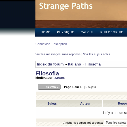
HOME
PHYSIQUE
CALCUL
PHILOSOPHIE
Connexion
Inscription
Voir les messages sans réponse
|
Voir les sujets actifs
Index du forum
»
Italiano
»
Filosofia
Filosofia
Modérateur:
xantox
Page
1
sur
1
[ 0 sujets ]
Sujets
Auteur
Répo
Il n’y a aucun 
Afficher les sujets précédents: